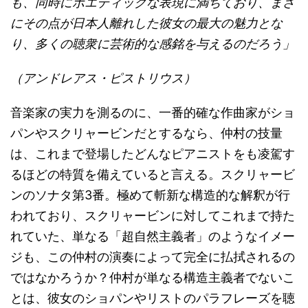
も、同時にポエティックな表現に満ちており、まさ
にその点が日本人離れした彼女の最大の魅力とな
り、多くの聴衆に芸術的な感銘を与えるのだろう」
（アンドレアス・ピストリウス）
音楽家の実力を測るのに、一番的確な作曲家がショ
パンやスクリャービンだとするなら、仲村の技量
は、これまで登場したどんなピアニストをも凌駕す
るほどの特質を備えていると言える。スクリャービ
ンのソナタ第3番。極めて斬新な構造的な解釈が行
われており、スクリャービンに対してこれまで持た
れていた、単なる「超自然主義者」のようなイメー
ジも、この仲村の演奏によって完全に払拭されるの
ではなかろうか？仲村が単なる構造主義者でないこ
とは、彼女のショパンやリストのパラフレーズを聴