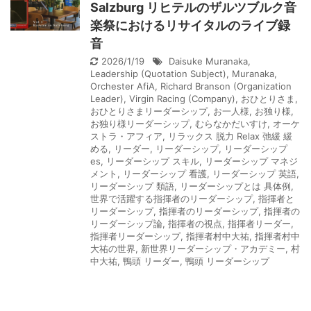
Salzburg リヒテルのザルツブルク音
楽祭におけるリサイタルのライブ録
音
2026/1/19
Daisuke Muranaka
,
Leadership (Quotation Subject)
,
Muranaka
,
Orchester AfiA
,
Richard Branson (Organization
Leader)
,
Virgin Racing (Company)
,
おひとりさま
,
おひとりさまリーダーシップ
,
お一人様
,
お独り様
,
お独り様リーダーシップ
,
むらなかだいすけ
,
オーケ
ストラ・アフィア
,
リラックス 脱力 Relax 弛緩 緩
める
,
リーダー
,
リーダーシップ
,
リーダーシップ
es
,
リーダーシップ スキル
,
リーダーシップ マネジ
メント
,
リーダーシップ 看護
,
リーダーシップ 英語
,
リーダーシップ 類語
,
リーダーシップとは 具体例
,
世界で活躍する指揮者のリーダーシップ
,
指揮者と
リーダーシップ
,
指揮者のリーダーシップ
,
指揮者の
リーダーシップ論
,
指揮者の視点
,
指揮者リーダー
,
指揮者リーダーシップ
,
指揮者村中大祐
,
指揮者村中
大祐の世界
,
新世界リーダーシップ・アカデミー
,
村
中大祐
,
鴨頭 リーダー
,
鴨頭 リーダーシップ