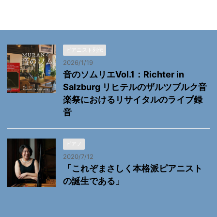
ピアニスト列伝
2026/1/19
音のソムリエVol.1：Richter in
Salzburg リヒテルのザルツブルク音
楽祭におけるリサイタルのライブ録
音
ピアノ
2020/7/12
「これぞまさしく本格派ピアニスト
の誕生である」