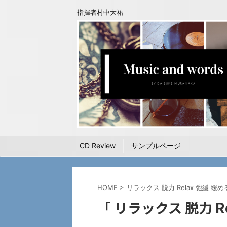
指揮者村中大祐
CD Review
サンプルページ
HOME
>
リラックス 脱力 Relax 弛緩 緩め
「 リラックス 脱力 Re