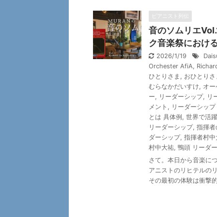
ピアニスト列伝
音のソムリエVol.1
ク音楽祭におけ
2026/1/19
Dais
Orchester AfiA
,
Richar
ひとりさま
,
おひとりさ
むらなかだいすけ
,
オー
ー
,
リーダーシップ
,
リ
メント
,
リーダーシップ
とは 具体例
,
世界で活
リーダーシップ
,
指揮者
ダーシップ
,
指揮者村中
村中大祐
,
鴨頭 リーダ
さて。本日から音楽につ
アニストのリヒテルのリ
その最初の体験は衝撃的だ