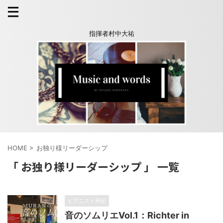
指揮者村中大祐
HOME
>
お独り様リーダーシップ
「 お独り様リーダーシップ 」 一覧
ピアニスト列伝
音のソムリエVol.1：Richter in