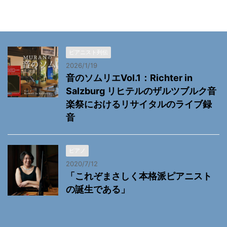
ピアニスト列伝
2026/1/19
音のソムリエVol.1：Richter in
Salzburg リヒテルのザルツブルク音
楽祭におけるリサイタルのライブ録
音
ピアノ
2020/7/12
「これぞまさしく本格派ピアニスト
の誕生である」