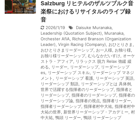
Salzburg リヒテルのザルツブルク音
楽祭におけるリサイタルのライブ録
音
2026/1/19
Daisuke Muranaka
,
Leadership (Quotation Subject)
,
Muranaka
,
Orchester AfiA
,
Richard Branson (Organization
Leader)
,
Virgin Racing (Company)
,
おひとりさま
,
おひとりさまリーダーシップ
,
お一人様
,
お独り様
,
お独り様リーダーシップ
,
むらなかだいすけ
,
オーケ
ストラ・アフィア
,
リラックス 脱力 Relax 弛緩 緩
める
,
リーダー
,
リーダーシップ
,
リーダーシップ
es
,
リーダーシップ スキル
,
リーダーシップ マネジ
メント
,
リーダーシップ 看護
,
リーダーシップ 英語
,
リーダーシップ 類語
,
リーダーシップとは 具体例
,
世界で活躍する指揮者のリーダーシップ
,
指揮者と
リーダーシップ
,
指揮者のリーダーシップ
,
指揮者の
リーダーシップ論
,
指揮者の視点
,
指揮者リーダー
,
指揮者リーダーシップ
,
指揮者村中大祐
,
指揮者村中
大祐の世界
,
新世界リーダーシップ・アカデミー
,
村
中大祐
,
鴨頭 リーダー
,
鴨頭 リーダーシップ